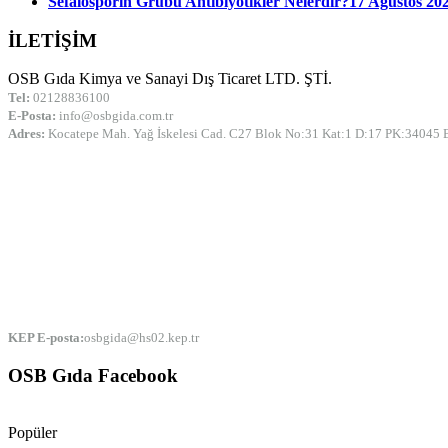
Sefalosporin Grubu Antibiyotikler Nelerdir?
17 Ağustos 202
İLETİŞİM
OSB Gıda Kimya ve Sanayi Dış Ticaret LTD. ŞTİ.
Tel:
02128836100
E-Posta:
info@osbgida.com.tr
Adres:
Kocatepe Mah. Yağ İskelesi Cad. C27 Blok No:31 Kat:1 D:17 PK:3404
KEP E-posta:
osbgida@hs02.kep.tr
OSB Gıda Facebook
Popüler