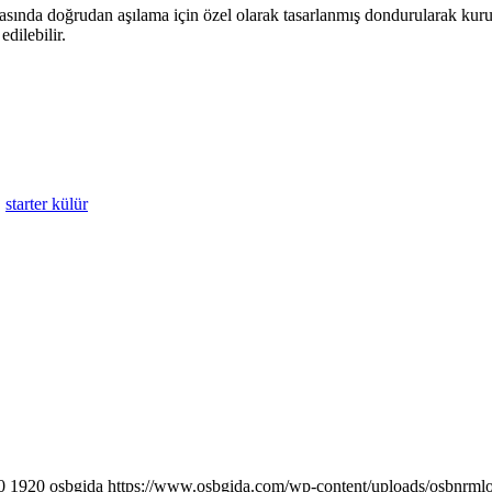
rasında doğrudan aşılama için özel olarak tasarlanmış dondurularak kurutu
dilebilir.
,
starter külür
0
1920
osbgida
https://www.osbgida.com/wp-content/uploads/osbnr