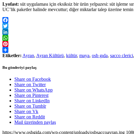
Lyofast:
süt uygulaması için eksiksiz bir ürün yelpazesi: süt işleme sı
UC’lik paketler halinde mevcuttur; diğer miktarlar talep üzerine temin e
Facebook
Twitter
LinkedIn
WhatsApp
Pinterest
Etiketler:
Ayran
,
Ayran Kültürü
,
kültür
,
maya
,
osb gıda
,
sacco clerici
Share
Bu gönderiyi paylaş
Share on Facebook
Share on Twitter
Share on WhatsApp
Share on Pinterest
Share on LinkedIn
Share on Tumblr
Share on Vk
Share on Reddit
Mail üzerinden paylaş
https://www.osbgida.com/wp-content/uploads/osbsaccoayran.jpg
108