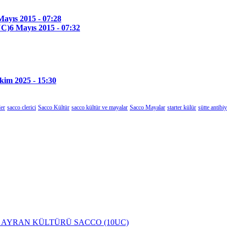
Mayıs 2015 - 07:28
UC)
6 Mayıs 2015 - 07:32
kim 2025 - 15:30
ler
sacco clerici
Sacco Kültür
sacco kültür ve mayalar
Sacco Mayalar
starter külür
sütte antibi
 E AYRAN KÜLTÜRÜ SACCO (10UC)