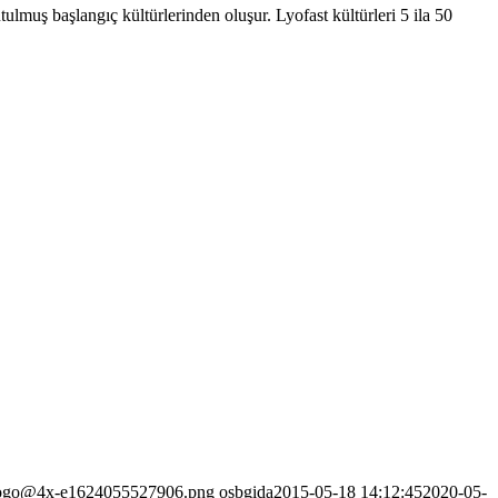
lmuş başlangıç ​​kültürlerinden oluşur. Lyofast kültürleri 5 ila 50
mlogo@4x-e1624055527906.png
osbgida
2015-05-18 14:12:45
2020-05-