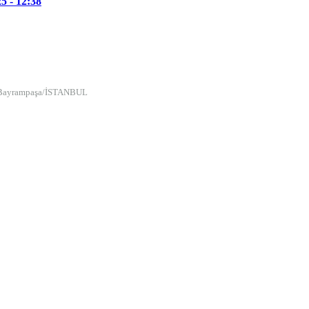
5 - 12:38
5 Bayrampaşa/İSTANBUL