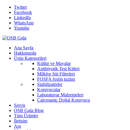
Twitter
Facebook
LinkedIn
WhatsApp
Youtube
Ana Sayfa
Hakkımızda
Ürün Kategorileri
Kültür ve Mayalar
Antibiyotik Test Kitleri
Milkfor Süt Filtreleri
FOSFA fosfat tuzları
Stabilizatörler
Koruyucular
Laboratuvar Malzemeleri
Calceramic Doğal Koruyucu
Servis
OSB Gıda Blog
Tüm Ürünler
İletişim
Ara