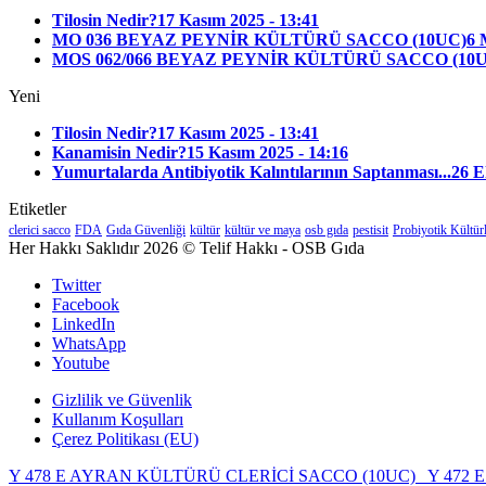
Tilosin Nedir?
17 Kasım 2025 - 13:41
MO 036 BEYAZ PEYNİR KÜLTÜRÜ SACCO (10UC)
6 
MOS 062/066 BEYAZ PEYNİR KÜLTÜRÜ SACCO (10
Yeni
Tilosin Nedir?
17 Kasım 2025 - 13:41
Kanamisin Nedir?
15 Kasım 2025 - 14:16
Yumurtalarda Antibiyotik Kalıntılarının Saptanması...
26 E
Etiketler
clerici sacco
FDA
Gıda Güvenliği
kültür
kültür ve maya
osb gıda
pestisit
Probiyotik Kültür
Her Hakkı Saklıdır 2026 © Telif Hakkı - OSB Gıda
Twitter
Facebook
LinkedIn
WhatsApp
Youtube
Gizlilik ve Güvenlik
Kullanım Koşulları
Çerez Politikası (EU)
Y 478 E AYRAN KÜLTÜRÜ CLERİCİ SACCO (10UC)
Y 472