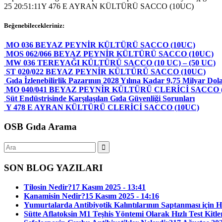
25 20:51:11
Y 476 E AYRAN KÜLTÜRÜ SACCO (10UC)
Beğenebilecekleriniz:
MO 036 BEYAZ PEYNİR KÜLTÜRÜ SACCO (10UC)
MOS 062/066 BEYAZ PEYNİR KÜLTÜRÜ SACCO (10UC)
MW 036 TEREYAĞI KÜLTÜRÜ SACCO (10 UC) – (50 UC)
ST 020/022 BEYAZ PEYNİR KÜLTÜRÜ SACCO (10UC)
Gıda İzlenebilirlik Pazarının 2028 Yılına Kadar 9,75 Milyar Do
MO 040/041 BEYAZ PEYNİR KÜLTÜRÜ CLERİCİ SACCO 
Süt Endüstrisinde Karşılaşılan Gıda Güvenliği Sorunları
Y 478 E AYRAN KÜLTÜRÜ CLERİCİ SACCO (10UC)
OSB Gıda Arama
SON BLOG YAZILARI
Tilosin Nedir?
17 Kasım 2025 - 13:41
Kanamisin Nedir?
15 Kasım 2025 - 14:16
Yumurtalarda Antibiyotik Kalıntılarının Saptanması için Hız
Sütte Aflatoksin M1 Teşhis Yöntemi Olarak Hızlı Test Kitle