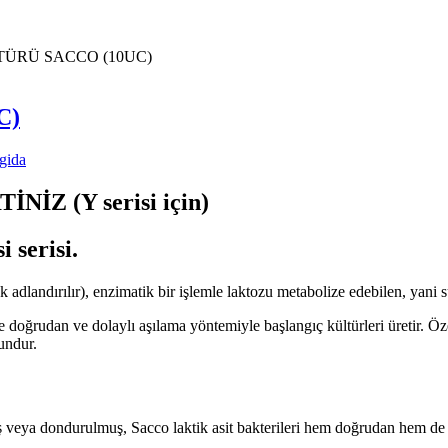
TÜRÜ SACCO (10UC)
C)
gida
Z (Y serisi için)
i serisi.
ak adlandırılır), enzimatik bir işlemle laktozu metabolize edebilen, yan
doğrudan ve dolaylı aşılama yöntemiyle başlangıç ​​kültürleri üretir. Özel
undur.
ş veya dondurulmuş, Sacco laktik asit bakterileri hem doğrudan hem de do