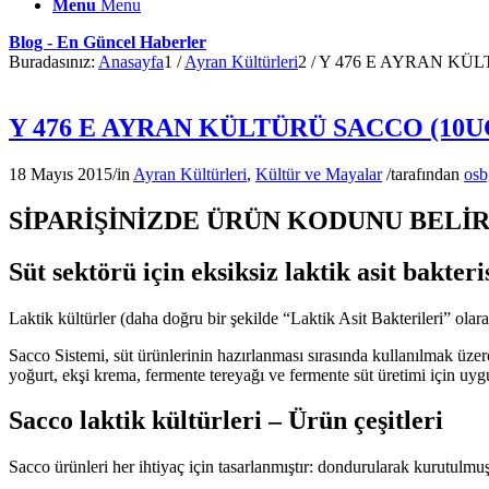
Menu
Menu
Blog - En Güncel Haberler
Buradasınız:
Anasayfa
1
/
Ayran Kültürleri
2
/
Y 476 E AYRAN KÜL
Y 476 E AYRAN KÜLTÜRÜ SACCO (10U
18 Mayıs 2015
/
in
Ayran Kültürleri
,
Kültür ve Mayalar
/
tarafından
osb
SİPARİŞİNİZDE ÜRÜN KODUNU BELİRTİNİ
Süt sektörü için eksiksiz laktik asit bakteris
Laktik kültürler (daha doğru bir şekilde “Laktik Asit Bakterileri” olar
Sacco Sistemi, süt ürünlerinin hazırlanması sırasında kullanılmak üzere 
yoğurt, ekşi krema, fermente tereyağı ve fermente süt üretimi için uyg
Sacco laktik kültürleri – Ürün çeşitleri
Sacco ürünleri her ihtiyaç için tasarlanmıştır: dondurularak kurutulmu